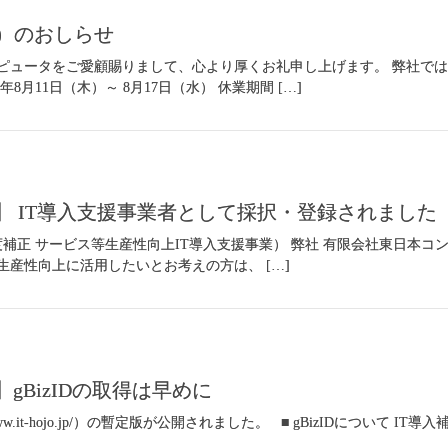
）のおしらせ
ピュータをご愛顧賜りまして、心より厚くお礼申し上げます。 弊社で
年8月11日（木）～ 8月17日（水） 休業期間 […]
22】 IT導入支援事業者として採択・登録されました
3年度補正 サービス等生産性向上IT導入支援事業） 弊社 有限会社東日本
生産性向上に活用したいとお考えの方は、 […]
】gBizIDの取得は早めに
://www.it-hojo.jp/）の暫定版が公開されました。 ■ gBizIDについて