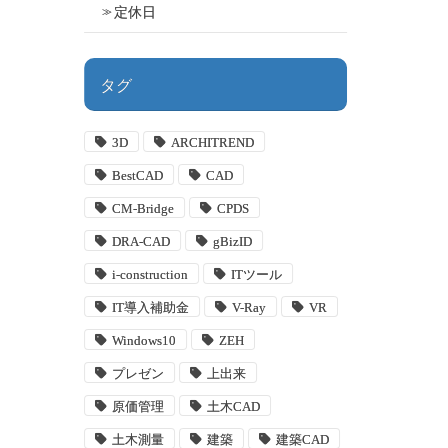
定休日
タグ
3D
ARCHITREND
BestCAD
CAD
CM-Bridge
CPDS
DRA-CAD
gBizID
i-construction
ITツール
IT導入補助金
V-Ray
VR
Windows10
ZEH
プレゼン
上出来
原価管理
土木CAD
土木測量
建築
建築CAD